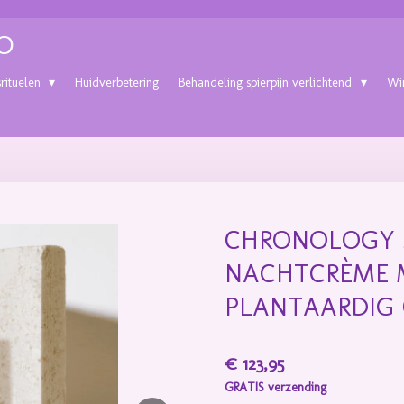
O
srituelen
Huidverbetering
Behandeling spierpijn verlichtend
Wi
CHRONOLOGY 
NACHTCRÈME 
PLANTAARDIG
€ 123,95
GRATIS verzending