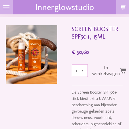
Innerglowstudio
Ga
direct
naar
de
SCREEN BOOSTER
hoofdinhoud
SPF50+, 15ML
€ 30,60
In
winkelwagen
De Screen Booster SPF 50+
stick biedt extra UVA/UVB-
bescherming aan bijzonder
gevoelige gebieden zoals
lippen, neus, voorhoofd,
schouders, pigmentvlekken of